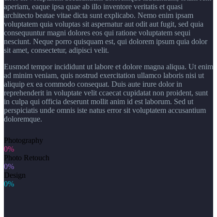
aperiam, eaque ipsa quae ab illo inventore veritatis et quasi
architecto beatae vitae dicta sunt explicabo. Nemo enim ipsam
voluptatem quia voluptas sit aspernatur aut odit aut fugit, sed quia
consequuntur magni dolores eos qui ratione voluptatem sequi
nesciunt. Neque porro quisquam est, qui dolorem ipsum quia dolor
sit amet, consectetur, adipisci velit.
Eusmod tempor incididunt ut labore et dolore magna aliqua. Ut enim
ad minim veniam, quis nostrud exercitation ullamco laboris nisi ut
aliquip ex ea commodo consequat. Duis aute irure dolor in
reprehenderit in voluptate velit ccaecat cupidatat non proident, sunt
in culpa qui officia deserunt mollit anim id est laborum. Sed ut
perspiciatis unde omnis iste natus error sit voluptatem accusantium
doloremque.
Photography
0%
Photo Retouch
0%
Design
0%