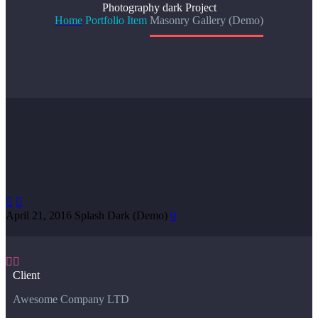
Photography dark
Project
Home
Portfolio Item
Masonry Gallery (Demo)


April 21, 2016
Splash Dark (Demo)
0


Client
Awesome Company LTD