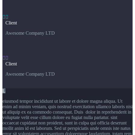


Client
Awesome Company LTD


Client
Awesome Company LTD
L
eiusmod tempor incididunt ut labore et dolore magna aliqua. Ut
enim ad minim veniam, quis nostrud exercitation ullamco laboris nisi
ut aliquip ex ea commodo consequat. Duis dolor in reprehenderit in
voluptate velit esse cillum dolore eu fugiat nulla pariatur. sint
occaecat cupidatat non proident, sunt in culpa qui officia deserunt
mollit anim id est laborum. Sed ut perspiciatis unde omnis iste natus
error sit voluptatem accusantium doloremque laudantium, totam rem