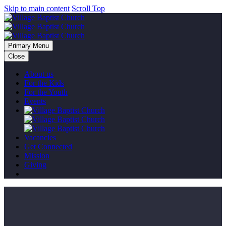
Skip to main content
Scroll Top
Primary Menu
Close
About us
For the Kids
For the Youth
Events
Vacancies
Get Connected
Mission
Giving