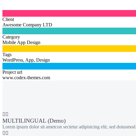

Client
Awesome Company LTD

Category
Mobile App Design

Tags
WordPress, App, Design

Project url
www.codex-themes.com


MULTILINGUAL (Demo)
Lorem ipsum dolor sit ametcon sectetur adipisicing elit, sed doiusmo

