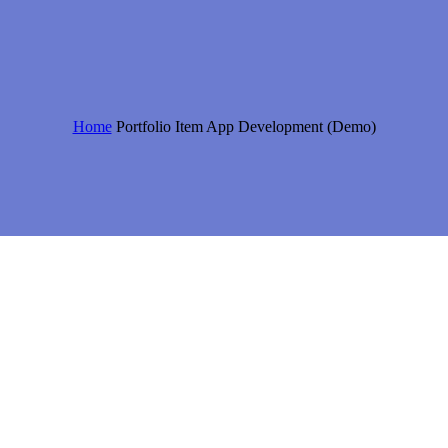
Home
Portfolio Item
App Development (Demo)