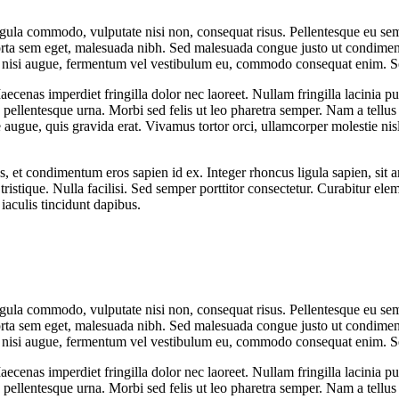
ligula commodo, vulputate nisi non, consequat risus. Pellentesque eu sem
ta sem eget, malesuada nibh. Sed malesuada congue justo ut condimentum.
 nisi augue, fermentum vel vestibulum eu, commodo consequat enim. Sed
enas imperdiet fringilla dolor nec laoreet. Nullam fringilla lacinia pur
ellentesque urna. Morbi sed felis ut leo pharetra semper. Nam a tellus
ie augue, quis gravida erat. Vivamus tortor orci, ullamcorper molestie nis
us, et condimentum eros sapien id ex. Integer rhoncus ligula sapien, sit
a tristique. Nulla facilisi. Sed semper porttitor consectetur. Curabitur e
iaculis tincidunt dapibus.
ligula commodo, vulputate nisi non, consequat risus. Pellentesque eu sem
ta sem eget, malesuada nibh. Sed malesuada congue justo ut condimentum.
 nisi augue, fermentum vel vestibulum eu, commodo consequat enim. Sed
enas imperdiet fringilla dolor nec laoreet. Nullam fringilla lacinia pur
ellentesque urna. Morbi sed felis ut leo pharetra semper. Nam a tellus