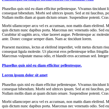
Phasellus quis nisl eu diam efficitur pellentesque. Vivamus tincidunt 
consequat bibendum. Morbi sed ultrices ipsum. Sed at mi faucibus, por
Nullam mollis diam at quam dictum ornare. Suspendisse potenti. Cras
Morbi ullamcorper arcu vel ex accumsan, non mattis diam eleifend. Maec
quis dictum nunc dapibus porta. Maecenas nec venenatis odio. Sed eu p
Curabitur id sagittis arcu, vitae laoreet augue. Pellentesque ac molest
ante. Donec congue semper diam. Nam ac tincidunt lorem.
Praesent maximus, lectus at eleifend imperdiet, velit metus dictum ris
consequat ligula molestie. Ut placerat eros pellentesque tellus fringill
Maecenas vulputate massa odio, et blandit eros accumsan sed. Integer 
Phasellus quis nisl eu diam efficitur pellentesque.
Lorem ipsum dolor sit amet
Phasellus quis nisl eu diam efficitur pellentesque. Vivamus tincidunt 
consequat bibendum. Morbi sed ultrices ipsum. Sed at mi faucibus, por
Nullam mollis diam at quam dictum ornare. Suspendisse potenti. Cras
Morbi ullamcorper arcu vel ex accumsan, non mattis diam eleifend. Maec
quis dictum nunc dapibus porta. Maecenas nec venenatis odio. Sed eu p