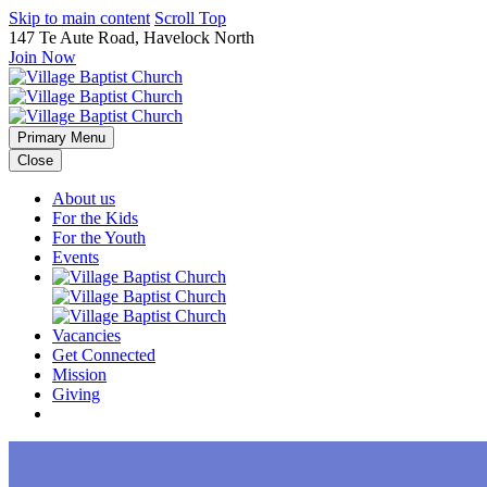
Skip to main content
Scroll Top
147 Te Aute Road, Havelock North
Join Now
Primary Menu
Close
About us
For the Kids
For the Youth
Events
Vacancies
Get Connected
Mission
Giving