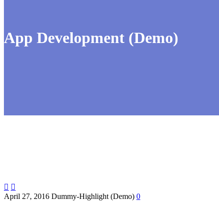
App Development (Demo)


April 27, 2016
Dummy-Highlight (Demo)
0