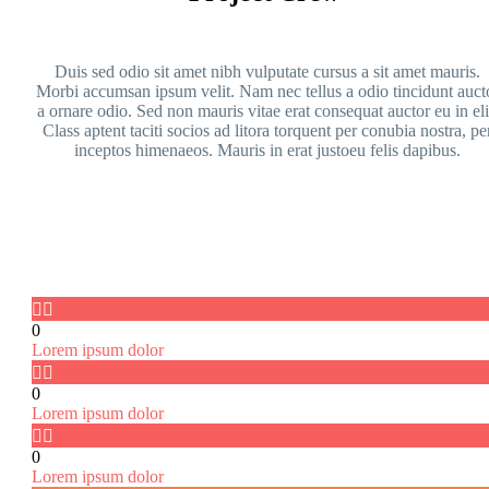
Duis sed odio sit amet nibh vulputate cursus a sit amet mauris.
Morbi accumsan ipsum velit. Nam nec tellus a odio tincidunt auct
a ornare odio. Sed non mauris vitae erat consequat auctor eu in eli
Class aptent taciti socios ad litora torquent per conubia nostra, pe
inceptos himenaeos. Mauris in erat justoeu felis dapibus.


0
Lorem ipsum dolor


0
Lorem ipsum dolor


0
Lorem ipsum dolor