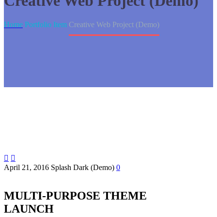
Creative Web Project (Demo)
Home
Portfolio Item
Creative Web Project (Demo)


April 21, 2016
Splash Dark (Demo)
0
MULTI-PURPOSE THEME
LAUNCH