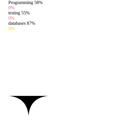
Programming
58%
0%
testing
55%
0%
databases
87%
0%
MAIN STEPS & RESULTS