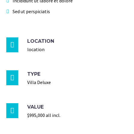
Incididunt ut labore et dolore
Sed ut perspiciatis
LOCATION

location
TYPE

Villa Deluxe
VALUE

$995,000 all incl.