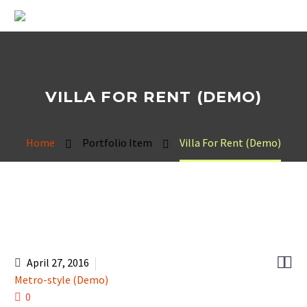
VILLA FOR RENT (DEMO)
Home
Portfolio Item
Villa For Rent (Demo)


April 27, 2016
Metro-style (Demo)
0