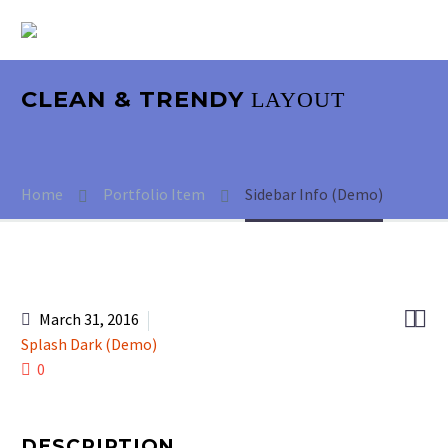
CLEAN & TRENDY
LAYOUT
Home
Portfolio Item
Sidebar Info (Demo)


March 31, 2016
Splash Dark (Demo)
0
DESCRIPTION