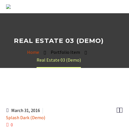
REAL ESTATE 03 (DEMO)
Home
Portfolio Item
Real Estate 03 (Demo)


March 31, 2016
Splash Dark (Demo)
0