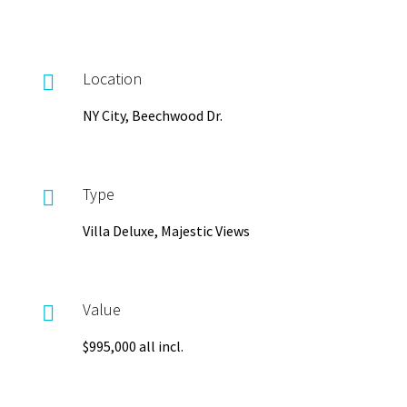
Location

NY City, Beechwood Dr.
Type

Villa Deluxe, Majestic Views
Value

$995,000 all incl.