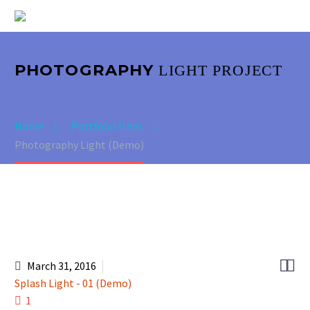
PHOTOGRAPHY
LIGHT PROJECT
Home
Portfolio Item
Photography Light (Demo)


March 31, 2016
Splash Light - 01 (Demo)
1