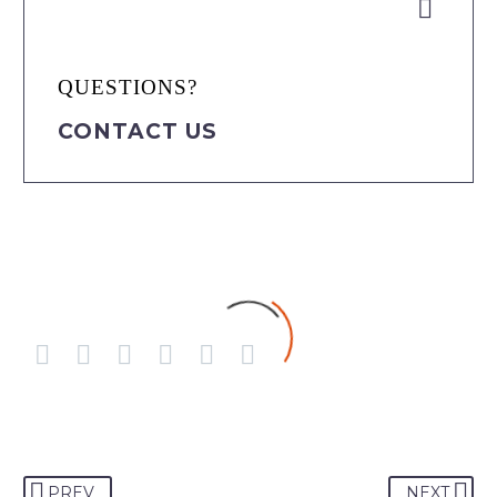


QUESTIONS?
CONTACT US
PREV
NEXT