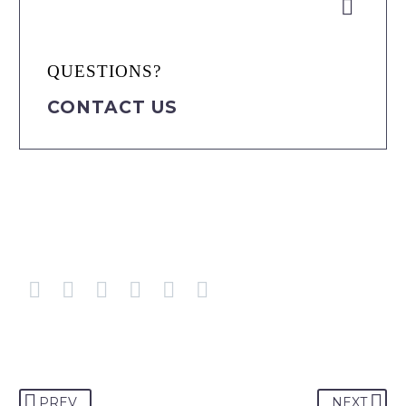


QUESTIONS?
CONTACT US
PREV
NEXT